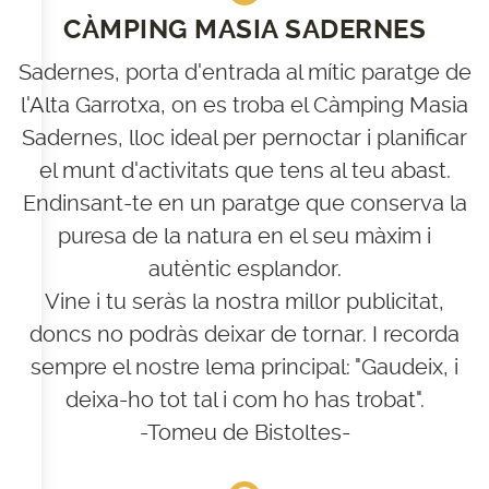
CÀMPING MASIA SADERNES
Sadernes, porta d'entrada al mític paratge de
A les
l'Alta Garrotxa, on es troba el Càmping Masia
Sadernes, lloc ideal per pernoctar i planificar
portes
el munt d'activitats que tens al teu abast.
Endinsant-te en un paratge que conserva la
de
puresa de la natura en el seu màxim i
autèntic esplandor.
l'Alta Garrotxa
Vine i tu seràs la nostra millor publicitat,
doncs no podràs deixar de tornar. I recorda
sempre el nostre lema principal: "Gaudeix, i
deixa-ho tot tal i com ho has trobat".
-Tomeu de Bistoltes-