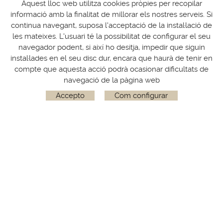
Aquest lloc web utilitza cookies pròpies per recopilar
informació amb la finalitat de millorar els nostres serveis. Si
continua navegant, suposa l'acceptació de la instal·lació de
les mateixes. L'usuari té la possibilitat de configurar el seu
Reserves
navegador podent, si així ho desitja, impedir que siguin
instal·lades en el seu disc dur, encara que haurà de tenir en
Segueix-nos a
compte que aquesta acció podrà ocasionar dificultats de
navegació de la pàgina web
CAMPING - MASIA SADERNES
Accepto
Com configurar
Qui som
Serveis
Avís legal
Condicions d'ús
Contacte
17855 Sadernes
Alta Garrotxa, Girona