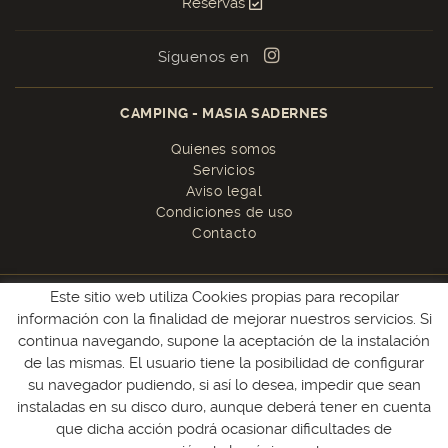
Reservas
Síguenos en
CAMPING - MASIA SADERNES
Quienes somos
Servicios
Aviso legal
Condiciones de uso
Contacto
Este sitio web utiliza Cookies propias para recopilar
información con la finalidad de mejorar nuestros servicios. Si
17855 Sadernes
continua navegando, supone la aceptación de la instalación
Alta Garrotxa, Girona
de las mismas. El usuario tiene la posibilidad de configurar
872 090 838
su navegador pudiendo, si así lo desea, impedir que sean
instaladas en su disco duro, aunque deberá tener en cuenta
camping@sadernes.com
que dicha acción podrá ocasionar dificultades de