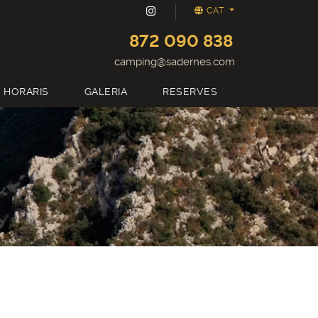
CAT
872 090 838
camping@sadernes.com
I HORARIS
GALERIA
RESERVES