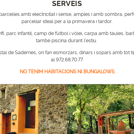
SERVEIS
el·les amb electricitat i sense, amples i amb sombra, perfe
parcel·lar ideal per a la primavera i tardor.
, parc infantil, camp de fútbol i vòlei, carpa amb taules, bar
també piscina durant l'estiu.
stal de Sadernes, on fan esmorzars, dinars i sopars amb tot ti
al 972.68.70.77.
NO TENIM HABITACIONS NI BUNGALOWS